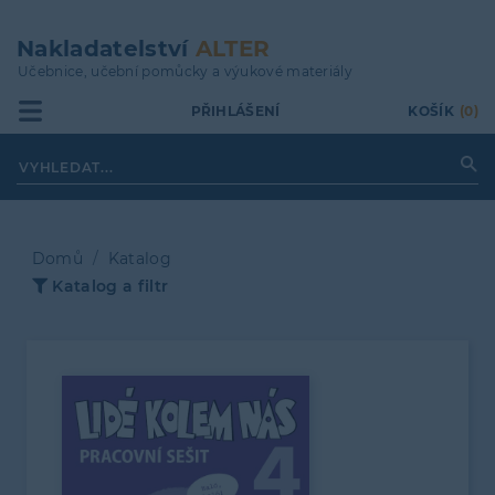
Přejít
k
Nakladatelství
ALTER
hlavnímu
Učebnice, učební pomůcky a výukové materiály
obsahu
PŘIHLÁŠENÍ
KOŠÍK
(0)
Domů
Katalog
Katalog a filtr
Drobečková
navigace