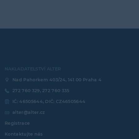
NAKLADATELSTVÍ ALTER
Nad Pahorkem 403/24, 141 00 Praha 4
272 760 329, 272 760 335
IČ: 46505644, DIČ: CZ46505644
alter@alter.cz
Registrace
Kontaktujte nás