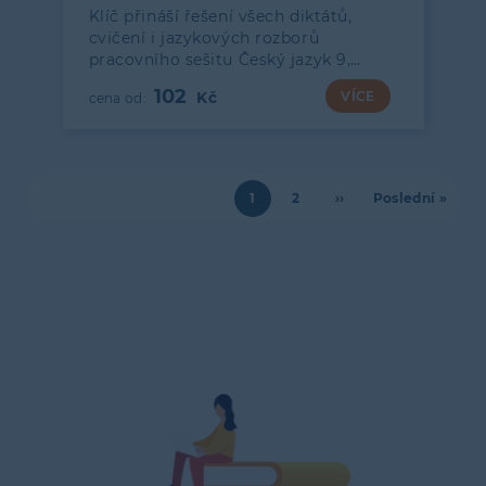
Klíč přináší řešení všech diktátů,
cvičení i jazykových rozborů
pracovního sešitu Český jazyk 9,…
102
VÍCE
Aktuální
1
Page
2
Následující
››
Poslední
Poslední »
Pagination
stránka
stránka
stránka