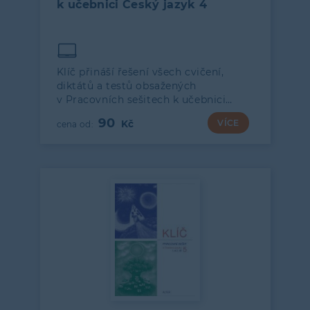
k učebnici Český jazyk 4
Klíč přináší řešení všech cvičení,
diktátů a testů obsažených
v Pracovních sešitech k učebnici…
90
VÍCE