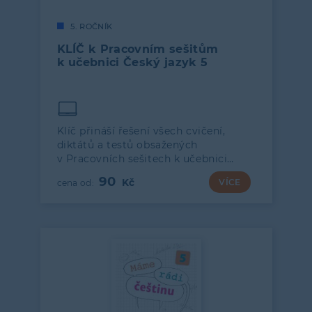
5. ROČNÍK
KLÍČ k Pracovním sešitům
k učebnici Český jazyk 5
Klíč přináší řešení všech cvičení,
diktátů a testů obsažených
v Pracovních sešitech k učebnici…
90
VÍCE