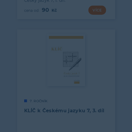
Český jazyk 7, I. díl.
90
VÍCE
7. ROČNÍK
KLÍČ k Českému jazyku 7, 3. díl