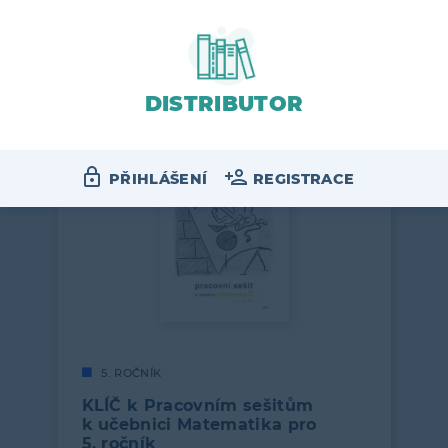
řešení úloh a cvičení obsažených
v trojdílné učebnici…
90
VÍCE
DISTRIBUTOR
PŘIHLÁŠENÍ
REGISTRACE
5. ROČNÍK
KLÍČ k Pracovním sešitům
k učebnici Matematika pro
5. ročník