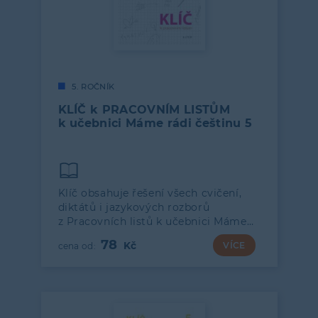
5. ROČNÍK
KLÍČ k PRACOVNÍM LISTŮM
k učebnici Máme rádi češtinu 5
Klíč obsahuje řešení všech cvičení,
diktátů i jazykových rozborů
z Pracovních listů k učebnici Máme…
78
VÍCE