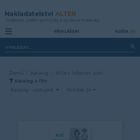
Přejít
k
Nakladatelství
ALTER
hlavnímu
Učebnice, učební pomůcky a výukové materiály
obsahu
PŘIHLÁŠENÍ
KOŠÍK
(0)
Domů
Katalog
Klíče s řešeními úloh
Katalog a filtr
Drobečková
Katalog - sestupně
Položek 24
navigace