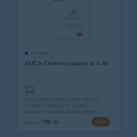
6. ROČNÍK
KLÍČ k Českému jazyku 6, 3. díl
Klíč přináší řešení všech diktátů,
cvičení i jazykových rozborů
pracovního sešitu Český jazyk 6,…
78
VÍCE