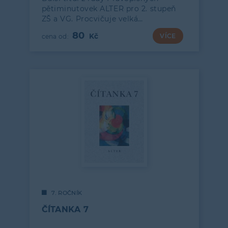
pětiminutovek ALTER pro 2. stupeň
ZŠ a VG. Procvičuje velká…
80
VÍCE
7. ROČNÍK
ČÍTANKA 7