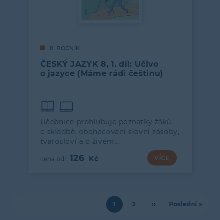
8. ROČNÍK
ČESKÝ JAZYK 8, 1. díl: Učivo
o jazyce (Máme rádi češtinu)
Učebnice prohlubuje poznatky žáků
o skladbě, obohacování slovní zásoby,
tvarosloví a o živém…
126
VÍCE
Aktuální
1
Page
2
Následující
››
Poslední
Poslední »
Pagination
stránka
stránka
stránka