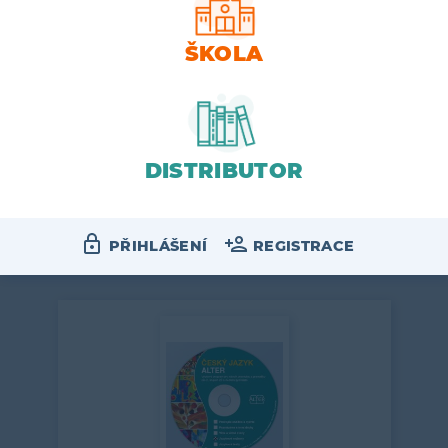
CD Věta a větné členy
ŠKOLA
Výukový program umožňuje žákům
2. stupně ZŠ a studentům víceletých
DISTRIBUTOR
gymnázií ovládnout základy
českého…
150
VÍCE
PŘIHLÁŠENÍ
REGISTRACE