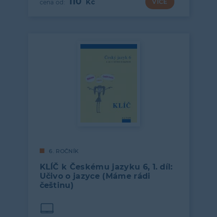
110
VÍCE
6. ROČNÍK
KLÍČ k Českému jazyku 6, 1. díl:
Učivo o jazyce (Máme rádi
češtinu)