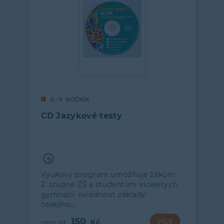
6.–9. ROČNÍK
CD Jazykové testy
Výukový program umožňuje žákům
2. stupně ZŠ a studentům víceletých
gymnázií ovládnout základy
českého…
150
VÍCE