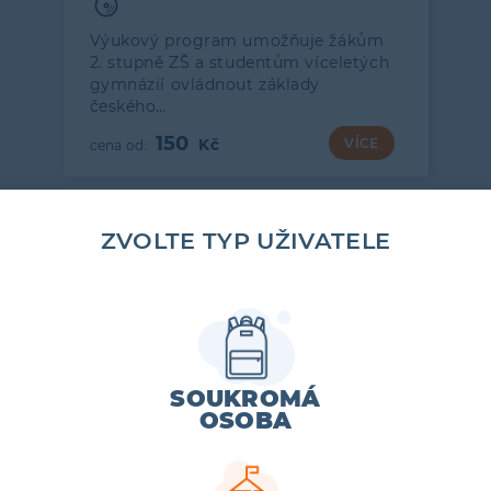
Výukový program umožňuje žákům
2. stupně ZŠ a studentům víceletých
gymnázií ovládnout základy
českého…
150
VÍCE
ZVOLTE TYP UŽIVATELE
SOUKROMÁ
OSOBA
6.–9. ROČNÍK