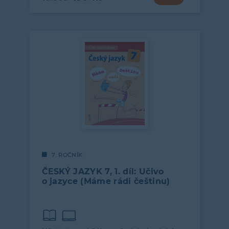
7. ROČNÍK
ČESKÝ JAZYK 7, 1. díl: Učivo
o jazyce (Máme rádi češtinu)