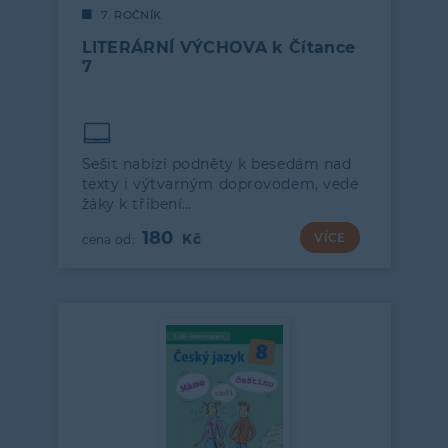
7. ROČNÍK
LITERÁRNÍ VÝCHOVA k Čítance
7
Sešit nabízí podněty k besedám nad
texty i výtvarným doprovodem, vede
žáky k tříbení…
180
VÍCE