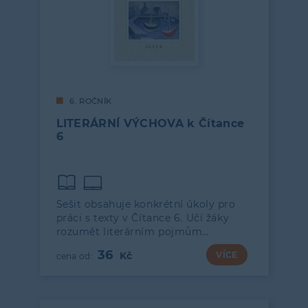
6. ROČNÍK
LITERÁRNÍ VÝCHOVA k Čítance
6
Sešit obsahuje konkrétní úkoly pro
práci s texty v Čítance 6. Učí žáky
rozumět literárním pojmům…
36
VÍCE