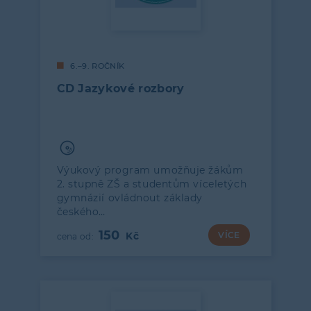
6.–9. ROČNÍK
CD Jazykové rozbory
Výukový program umožňuje žákům
2. stupně ZŠ a studentům víceletých
gymnázií ovládnout základy
českého…
150
VÍCE