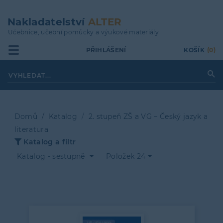
Přejít
k
Nakladatelství
ALTER
hlavnímu
Učebnice, učební pomůcky a výukové materiály
obsahu
PŘIHLÁŠENÍ
KOŠÍK
(0)
Domů
Katalog
2. stupeň ZŠ a VG – Český jazyk a
literatura
Drobečková
Katalog a filtr
navigace
Katalog - sestupně
Položek 24