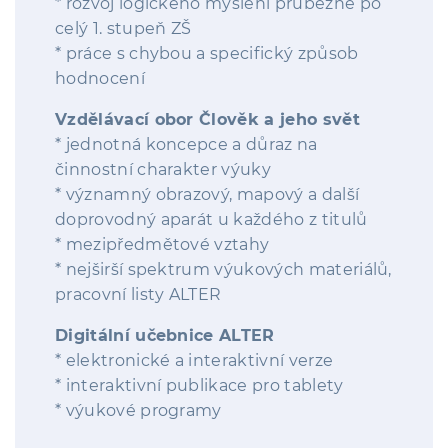
* rozvoj logického myšlení průběžně po
celý 1. stupeň ZŠ
* práce s chybou a specifický způsob
hodnocení
Vzdělávací obor Člověk a jeho svět
* jednotná koncepce a důraz na
činnostní charakter výuky
* významný obrazový, mapový a další
doprovodný aparát u každého z titulů
* mezipředmětové vztahy
* nejširší spektrum výukových materiálů,
pracovní listy ALTER
Digitální učebnice ALTER
* elektronické a interaktivní verze
* interaktivní publikace pro tablety
* výukové programy