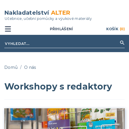
Přejít
k
Nakladatelství
ALTER
hlavnímu
Učebnice, učební pomůcky a výukové materiály
obsahu
PŘIHLÁŠENÍ
KOŠÍK
(0)
Domů
O nás
Drobečková
Workshopy s redaktory
navigace