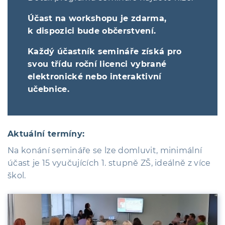
Účast na workshopu je zdarma,
k dispozici bude občerstvení.
Každý účastník semináře získá pro
svou třídu roční licenci vybrané
elektronické nebo interaktivní
učebnice.
Aktuální termíny:
Na konání semináře se lze domluvit, minimální
účast je 15 vyučujících 1. stupně ZŠ, ideálně z více
škol.