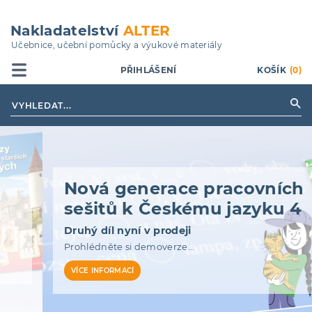
Přejít
k
Nakladatelství
ALTER
hlavnímu
Učebnice, učební pomůcky a výukové materiály
obsahu
PŘIHLÁŠENÍ
KOŠÍK
(0)
Nová generace pracovních
sešitů k Českému jazyku 4
Druhý díl nyní v prodeji
Prohlédněte si demoverze...
VÍCE INFORMACÍ