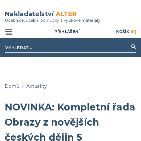
Přejít
k
Nakladatelství
ALTER
hlavnímu
Učebnice, učební pomůcky a výukové materiály
obsahu
PŘIHLÁŠENÍ
KOŠÍK
(0)
Domů
Aktuality
Drobečková
NOVINKA: Kompletní řada
navigace
Obrazy z novějších
českých dějin 5