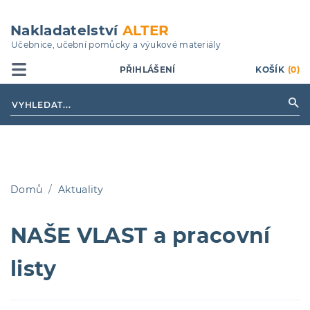
Přejít
k
Nakladatelství
ALTER
hlavnímu
Učebnice, učební pomůcky a výukové materiály
obsahu
PŘIHLÁŠENÍ
KOŠÍK
(0)
Domů
Aktuality
Drobečková
NAŠE VLAST a pracovní
navigace
listy