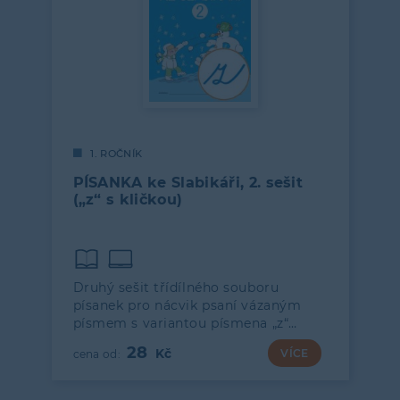
1. ROČNÍK
PÍSANKA ke Slabikáři, 2. sešit
(„z“ s kličkou)
Druhý sešit třídílného souboru
písanek pro nácvik psaní vázaným
písmem s variantou písmena „z“…
28
VÍCE