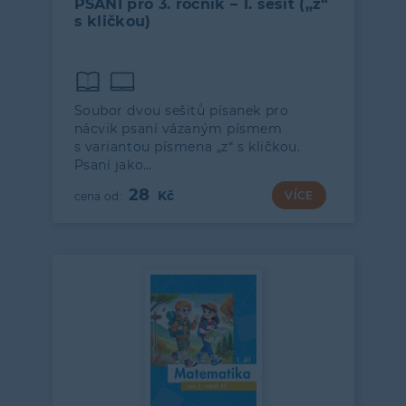
PSANÍ pro 3. ročník – 1. sešit („z“
s kličkou)
Soubor dvou sešitů písanek pro
nácvik psaní vázaným písmem
s variantou písmena „z“ s kličkou.
Psaní jako…
28
VÍCE