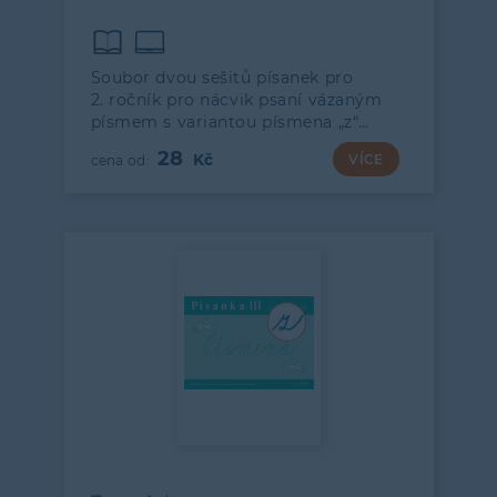
Soubor dvou sešitů písanek pro
2. ročník pro nácvik psaní vázaným
písmem s variantou písmena „z“…
28
VÍCE