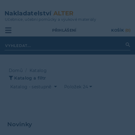
Přejít
k
Nakladatelství
ALTER
hlavnímu
Učebnice, učební pomůcky a výukové materiály
obsahu
PŘIHLÁŠENÍ
KOŠÍK
(0)
Domů
Katalog
Katalog a filtr
Drobečková
Katalog - sestupně
Položek 24
navigace
Novinky