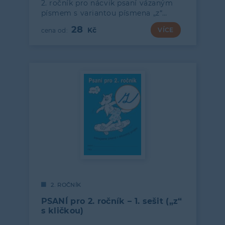
2. ročník pro nácvik psaní vázaným
písmem s variantou písmena „z“…
28
VÍCE
2. ROČNÍK
PSANÍ pro 2. ročník – 1. sešit („z“
s kličkou)