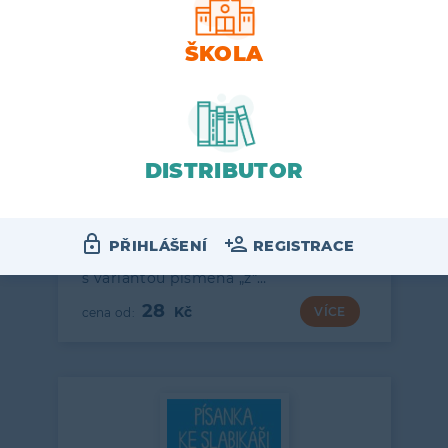
ŠKOLA
1. ROČNÍK
PÍSANKA ke Slabikáři, 3. sešit
(„z“ s kličkou)
DISTRIBUTOR
Třetí sešit třídílného souboru písanek
PŘIHLÁŠENÍ
REGISTRACE
pro nácvik psaní vázaným písmem
s variantou písmena „z“…
28
VÍCE