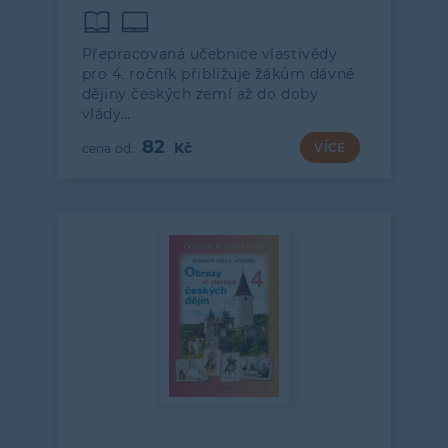
Přepracovaná učebnice vlastivědy
pro 4. ročník přibližuje žákům dávné
dějiny českých zemí až do doby
vlády…
82
VÍCE