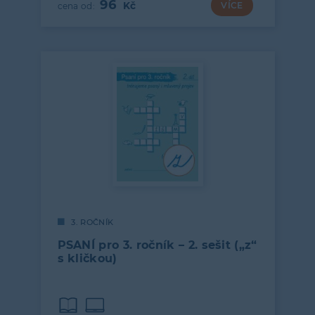
96
VÍCE
3. ROČNÍK
PSANÍ pro 3. ročník – 2. sešit („z“
s kličkou)