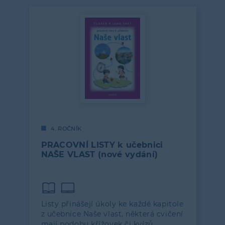
4. ROČNÍK
PRACOVNÍ LISTY k učebnici
NAŠE VLAST (nové vydání)
Listy přinášejí úkoly ke každé kapitole
z učebnice Naše vlast, některá cvičení
mají podobu křížovek či kvízů.…