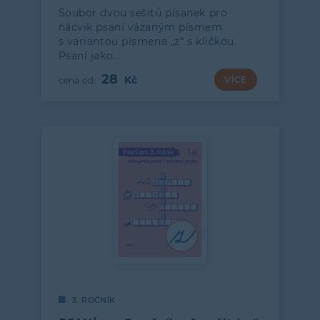
Soubor dvou sešitů písanek pro
nácvik psaní vázaným písmem
s variantou písmena „z“ s kličkou.
Psaní jako…
28
VÍCE
3. ROČNÍK