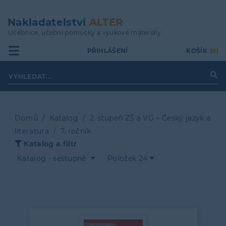
Přejít
k
Nakladatelství
ALTER
hlavnímu
Učebnice, učební pomůcky a výukové materiály
obsahu
PŘIHLÁŠENÍ
KOŠÍK
(0)
Domů
Katalog
2. stupeň ZŠ a VG – Český jazyk a
literatura
7. ročník
Drobečková
Katalog a filtr
navigace
Katalog - sestupně
Položek 24