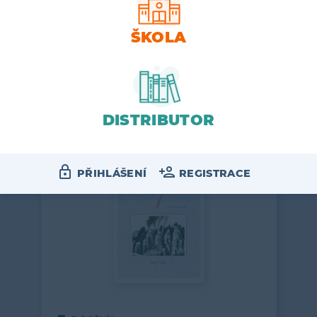
ŠKOLA
Čítanka 7 tvoří další část ucelené
řady čítanek ALTER pro 2. stupeň ZŠ
a příslušné ročníky…
164
VÍCE
DISTRIBUTOR
PŘIHLÁŠENÍ
REGISTRACE