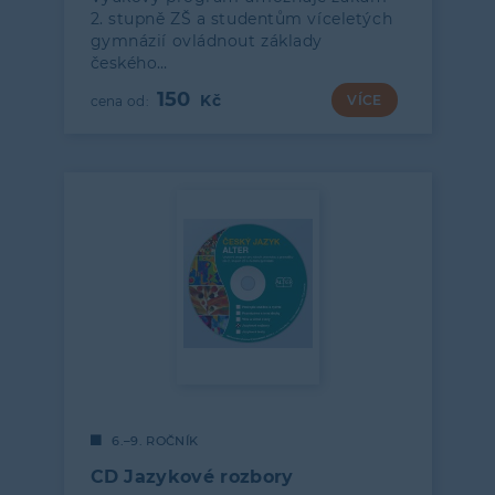
2. stupně ZŠ a studentům víceletých
gymnázií ovládnout základy
českého…
150
VÍCE
6.–9. ROČNÍK
CD Jazykové rozbory