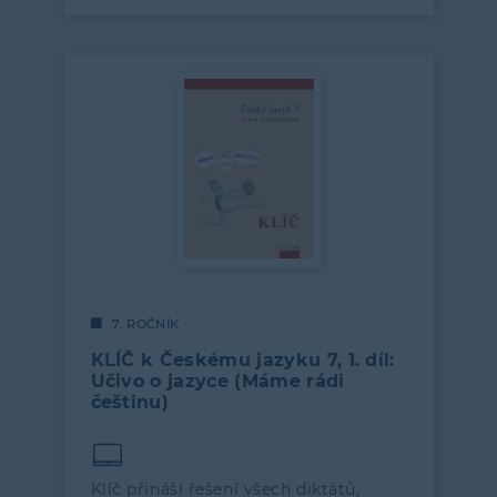
7. ROČNÍK
KLÍČ k Českému jazyku 7, 1. díl:
Učivo o jazyce (Máme rádi
češtinu)
Klíč přináší řešení všech diktátů,