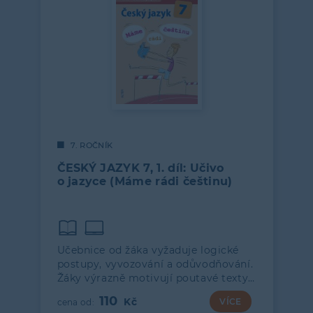
7. ROČNÍK
ČESKÝ JAZYK 7, 1. díl: Učivo
o jazyce (Máme rádi češtinu)
Učebnice od žáka vyžaduje logické
postupy, vyvozování a odůvodňování.
Žáky výrazně motivují poutavé texty…
110
VÍCE