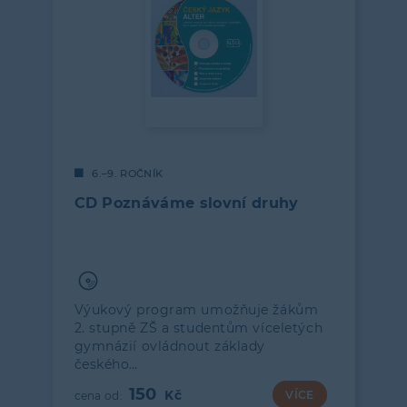
6.–9. ROČNÍK
CD Poznáváme slovní druhy
Výukový program umožňuje žákům
2. stupně ZŠ a studentům víceletých
gymnázií ovládnout základy
českého…
150
VÍCE