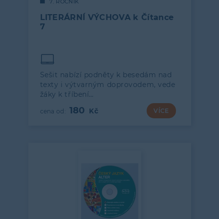
7. ROČNÍK
LITERÁRNÍ VÝCHOVA k Čítance
7
Sešit nabízí podněty k besedám nad
texty i výtvarným doprovodem, vede
žáky k tříbení…
180
VÍCE