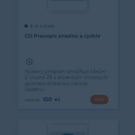
6.–9. ROČNÍK
CD Pravopis snadno a rychle
Výukový program umožňuje žákům
2. stupně ZŠ a studentům víceletých
gymnázií ovládnout základy
českého…
150
VÍCE