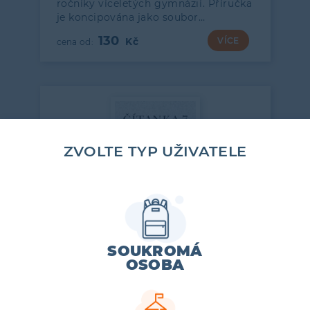
ročníky víceletých gymnázií. Příručka
je koncipována jako soubor…
130
VÍCE
ZVOLTE TYP UŽIVATELE
SOUKROMÁ
7. ROČNÍK
OSOBA
ČÍTANKA 7