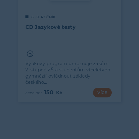
6.–9. ROČNÍK
CD Jazykové testy
Výukový program umožňuje žákům
2. stupně ZŠ a studentům víceletých
gymnázií ovládnout základy
českého…
150
VÍCE