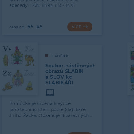
abecedy. EAN: 8594165541475
55
VÍCE
1. ROČNÍK
Soubor nástěnných
obrazů SLABIK
a SLOV ke
SLABIKÁŘI
Pomůcka je určena k výuce
počátečního čtení podle Slabikáře
Jiřího Žáčka. Obsahuje 8 barevných…