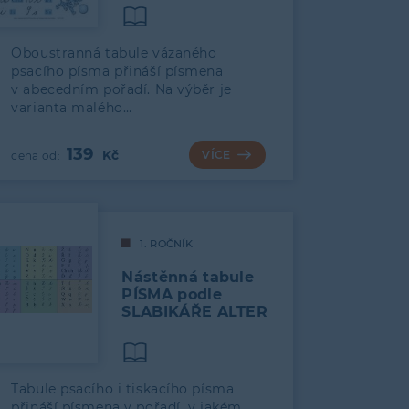
Oboustranná tabule vázaného
psacího písma přináší písmena
v abecedním pořadí. Na výběr je
varianta malého…
139
VÍCE
1. ROČNÍK
Nástěnná tabule
PÍSMA podle
SLABIKÁŘE ALTER
Tabule psacího i tiskacího písma
přináší písmena v pořadí, v jakém