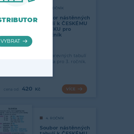
3. ROČNÍK
Soubor nástěnných
STRIBUTOR
tabulí k ČESKÉMU
JAZYKU pro
3. ročník
Soubor obsahuje 14 barevných tabulí
k výuce českého jazyka pro 3. ročník.
EAN: 8594165540539
420
VÍCE
4. ROČNÍK
Soubor nástěnných
tabulí k ČESKÉMU