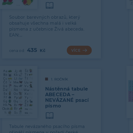
Soubor barevných obrazů, který
obsahuje všechna malá i velká
písmena z učebnice Živá abeceda.
EAN:…
435
VÍCE
1. ROČNÍK
Nástěnná tabule
ABECEDA –
NEVÁZANÉ psací
písmo
Tabule nevázaného psacího písma
přináší písmena v pořadí české