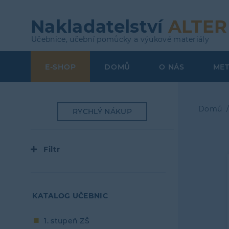
Přejít
k
Nakladatelství
ALTER
hlavnímu
Učebnice, učební pomůcky a výukové materiály
obsahu
E-SHOP
DOMŮ
O NÁS
ME
Top
Menu
Domů
RYCHLÝ NÁKUP
Dro
navi
Filtr
KATALOG UČEBNIC
1. stupeň ZŠ