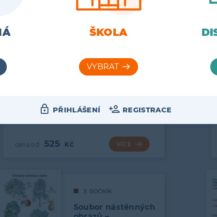
2. ROČNÍK
Soubor nástěnných
MÁ
ŠKOLA
DI
obrazů pro
PRVOUKU ve
2. ročníku
Soubor 14 barevných obrazových
tabulí a 12 textových tabulí je
doplňkem k učebnici Svět okolo…
PŘIHLÁŠENÍ
REGISTRACE
525
VÍCE
3. ROČNÍK
Soubor nástěnných
obrazů –