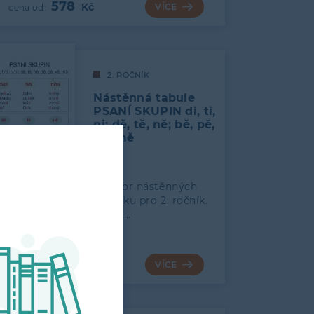
578
VÍCE
2. ROČNÍK
Nástěnná tabule
PSANÍ SKUPIN di, ti,
ni; dě, tě, ně; bě, pě,
vě, mě
Tabule rozšiřuje Soubor nástěnných
tabulí k Českému jazyku pro 2. ročník.
Uvedené příklady slov…
35
VÍCE