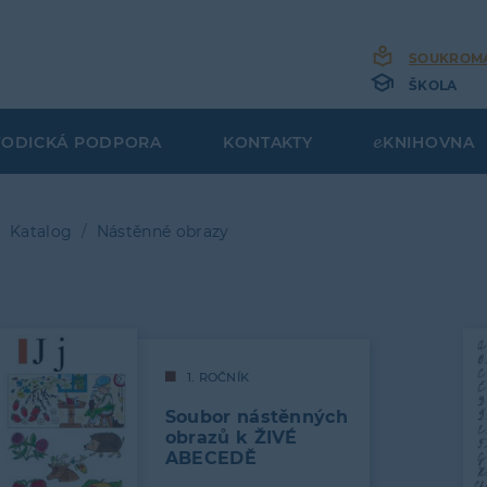
SOUKROM
ŠKOLA
TODICKÁ PODPORA
KONTAKTY
KNIHOVNA
Katalog
Nástěnné obrazy
bečková
gace
1. ROČNÍK
Soubor nástěnných
obrazů k ŽIVÉ
ABECEDĚ