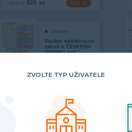
525
VÍCE
2. ROČNÍK
Soubor nástěnných
tabulí k ČESKÉMU
JAZYKU pro
2. ročník
ZVOLTE TYP UŽIVATELE
Obsahuje tabule: Rozdělení hlásek;
Druhy vět; Abeceda (typy tiskacího
i psacího písma) - oboustranné…
275
VÍCE