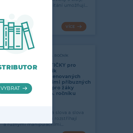
tečkami a spoji pro sčítání umožňují…
53
VÍCE
3., 4. ROČNÍK
KARTIČKY pro
STRIBUTOR
nácvik
vyjmenovaných
a s nimi příbuzných
slov pro žáky
3. a 4. ročníku
Obrázky, vyjmenovaná slova a slova
s nimi příbuzná si žáci rozstříhají
a různými manipulačními…