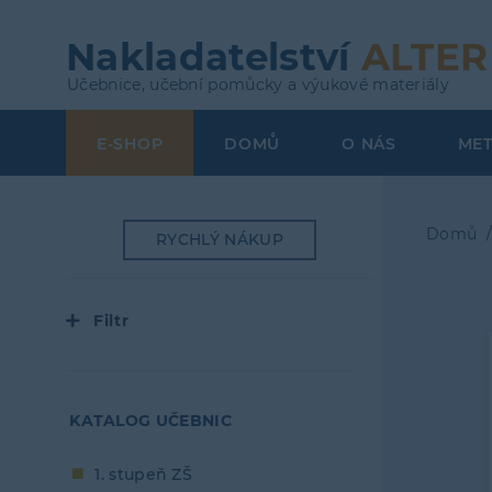
Přejít
k
Nakladatelství
ALTER
hlavnímu
Učebnice, učební pomůcky a výukové materiály
obsahu
E-SHOP
DOMŮ
O NÁS
ME
Top
Menu
Domů
RYCHLÝ NÁKUP
Dro
navi
Filtr
KATALOG UČEBNIC
1. stupeň ZŠ