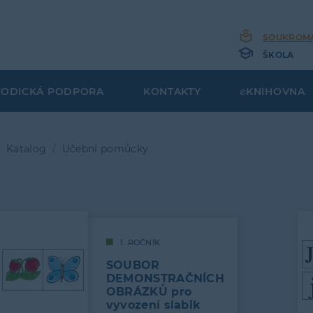
SOUKROM
ŠKOLA
TODICKÁ PODPORA
KONTAKTY
KNIHOVNA
Katalog
Učební pomůcky
bečková
gace
1. ROČNÍK
SOUBOR
DEMONSTRAČNÍCH
OBRÁZKŮ pro
vyvození slabik