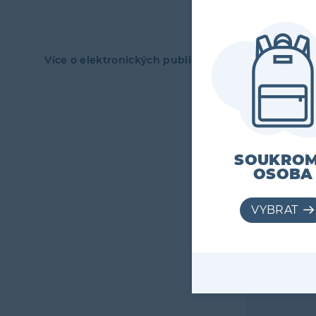
Více o elektronických publikacích
Levé
menu
SOUKRO
OSOBA