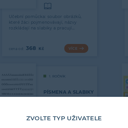
Učební pomůcka: soubor obrázků,
které žáci pojmenovávají, názvy
rozkládají na slabiky a pracují…
368
VÍCE
1. ROČNÍK
PÍSMENA A SLABIKY
ZVOLTE TYP UŽIVATELE
Pomůcka pro žáky 1. ročníku. Listy
s jednotlivými písmeny jsou