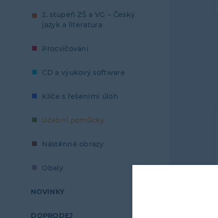
2. stupeň ZŠ a VG – Český
jazyk a literatura
Procvičování
CD a výukový software
Klíče s řešeními úloh
Učební pomůcky
Nástěnné obrazy
Obaly
NOVINKY
DOPRODEJ