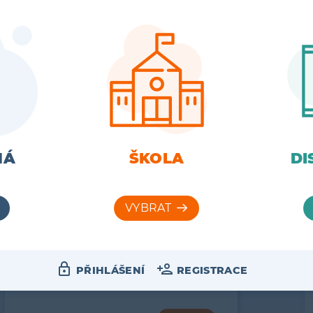
perforovány – žáci je místo…
42
VÍCE
UČEBNÍ POMŮCKY
MÁ
ŠKOLA
DI
LOUTKOVÉ
DIVADLO
AKČNÍ CENA! Kartonová
vystřihovánka loutek a kulis je určena
k dramatizaci pohádek z knihy…
PŘIHLÁŠENÍ
REGISTRACE