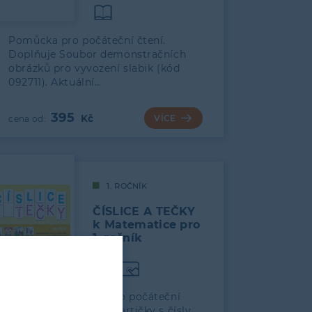
Pomůcka pro počáteční čtení.
Doplňuje Soubor demonstračních
obrázků pro vyvození slabik (kód
092711). Aktuální…
395
VÍCE
1. ROČNÍK
ČÍSLICE A TEČKY
k Matematice pro
1. ročník
Základní pomůcka pro počáteční
výuku matematiky. Kartičky s čísly,