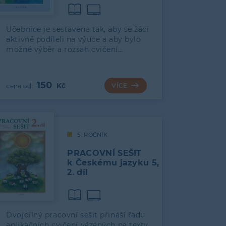
Učebnice je sestavena tak, aby se žáci
aktivně podíleli na výuce a aby bylo
možné výběr a rozsah cvičení…
150
VÍCE
5. ROČNÍK
PRACOVNÍ SEŠIT
k Českému jazyku 5,
2. díl
Dvojdílný pracovní sešit přináší řadu
aplikačních cvičení vázaných na texty