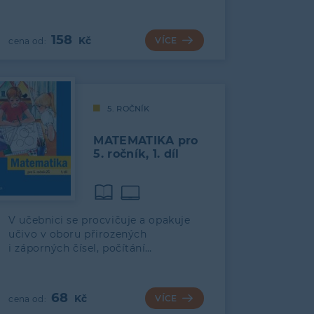
158
VÍCE
5. ROČNÍK
MATEMATIKA pro
5. ročník, 1. díl
V učebnici se procvičuje a opakuje
učivo v oboru přirozených
i záporných čísel, počítání…
68
VÍCE