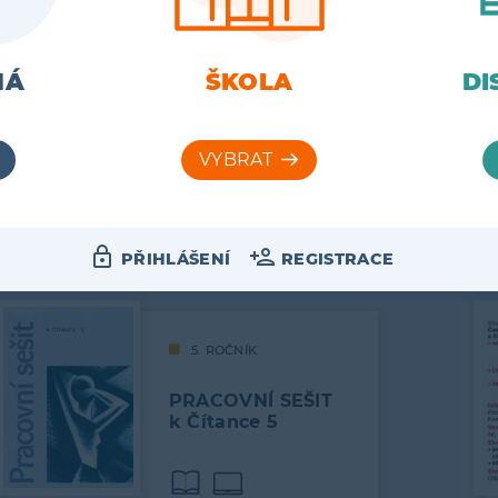
SLOVNÍČEK pro
1. stupeň ZŠ
MÁ
ŠKOLA
DI
Abecedně řazený slovníček je
praktickou jazykovou příručkou, která
obsahuje slova, jejichž pravopis činí
žákům…
68
VÍCE
PŘIHLÁŠENÍ
REGISTRACE
5. ROČNÍK
PRACOVNÍ SEŠIT
k Čítance 5