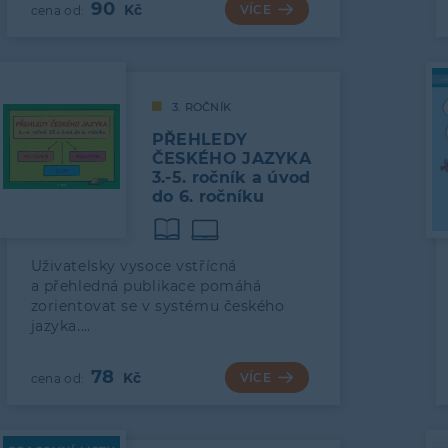
90
VÍCE
3. ROČNÍK
PŘEHLEDY
ČESKÉHO JAZYKA
3.-5. ročník a úvod
do 6. ročníku
Uživatelsky vysoce vstřícná
a přehledná publikace pomáhá
zorientovat se v systému českého
jazyka.…
78
VÍCE