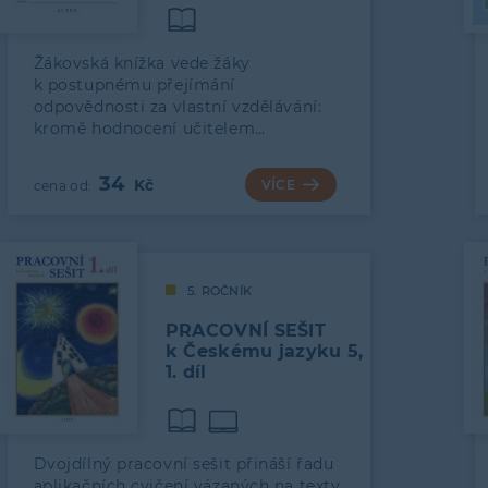
Žákovská knížka vede žáky
k postupnému přejímání
odpovědnosti za vlastní vzdělávání:
kromě hodnocení učitelem…
34
VÍCE
5. ROČNÍK
PRACOVNÍ SEŠIT
k Českému jazyku 5,
1. díl
Dvojdílný pracovní sešit přináší řadu
aplikačních cvičení vázaných na texty