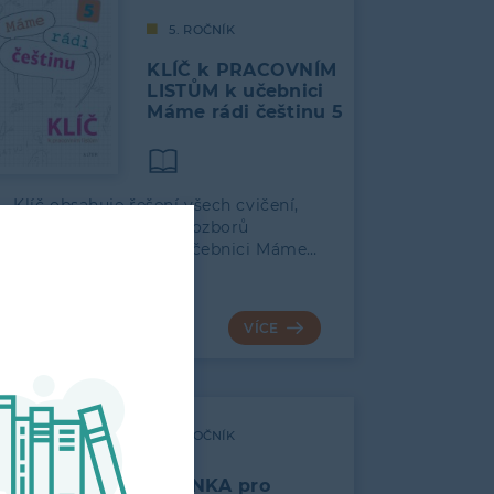
5. ROČNÍK
KLÍČ k PRACOVNÍM
LISTŮM k učebnici
Máme rádi češtinu 5
Klíč obsahuje řešení všech cvičení,
diktátů i jazykových rozborů
z Pracovních listů k učebnici Máme…
78
VÍCE
5. ROČNÍK
ČÍTANKA pro