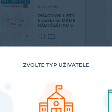
5. ROČNÍK
PRACOVNÍ LISTY
k učebnici MÁME
RÁDI ČEŠTINU 5
Pracovní listy přinášejí aplikační
cvičení pro samostatnou práci žáků
k jednotlivým kapitolám v učebnici…
ZVOLTE TYP UŽIVATELE
88
VÍCE
3. ROČNÍK
PRAVOPISNÝ