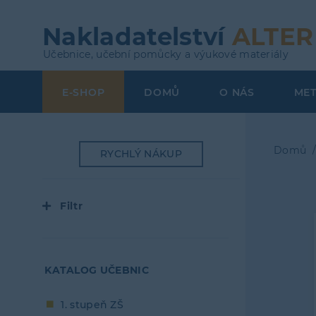
Přejít
k
Nakladatelství
ALTER
hlavnímu
Učebnice, učební pomůcky a výukové materiály
obsahu
E-SHOP
DOMŮ
O NÁS
ME
Top
Menu
Domů
RYCHLÝ NÁKUP
Dro
navi
Filtr
KATALOG UČEBNIC
1. stupeň ZŠ