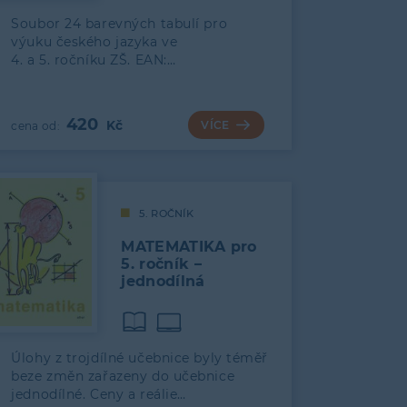
Soubor 24 barevných tabulí pro
výuku českého jazyka ve
4. a 5. ročníku ZŠ. EAN:…
420
VÍCE
5. ROČNÍK
MATEMATIKA pro
5. ročník –
jednodílná
Úlohy z trojdílné učebnice byly téměř
beze změn zařazeny do učebnice
jednodílné. Ceny a reálie…