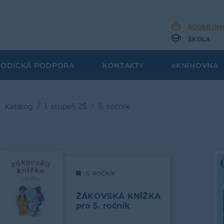
SOUKROM
ŠKOLA
TODICKÁ PODPORA
KONTAKTY
KNIHOVNA
Katalog
1. stupeň ZŠ
5. ročník
bečková
gace
5. ROČNÍK
ŽÁKOVSKÁ KNÍŽKA
pro 5. ročník