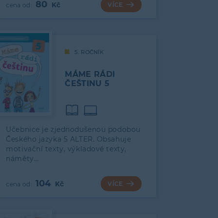
80
VÍCE
5. ROČNÍK
MÁME RÁDI
ČEŠTINU 5
Učebnice je zjednodušenou podobou
Českého jazyka 5 ALTER. Obsahuje
motivační texty, výkladové texty,
náměty…
104
VÍCE