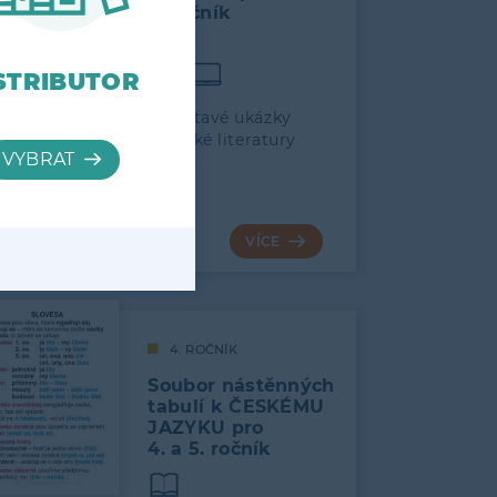
5. ročník
STRIBUTOR
Čítanka obsahuje poutavé ukázky
z české i světové dětské literatury
a vede žáky k výběru…
126
VÍCE
4. ROČNÍK
Soubor nástěnných
tabulí k ČESKÉMU
JAZYKU pro
4. a 5. ročník