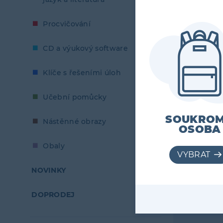
Procvičování
CD a výukový software
Klíče s řešeními úloh
Učební pomůcky
SOUKRO
Nástěnné obrazy
OSOBA
Obaly
NOVINKY
DOPRODEJ