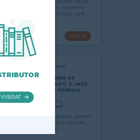
První ze souboru 3 sešitů pro nácvik
psaní vázaným písmem. (Společný
pro obě varianty, neobsahuje malé
psací…
28
VÍCE
1. ROČNÍK
STRIBUTOR
PÍSANKA ke
Slabikáři, 3. sešit
(„z“ s kličkou)
Třetí sešit třídílného souboru písanek
pro nácvik psaní vázaným písmem
s variantou písmena „z“…