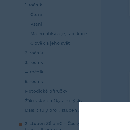
1. ročník
Čtení
Psaní
Matematika a její aplikace
Člověk a jeho svět
2. ročník
3. ročník
4. ročník
5. ročník
Metodické příručky
Žákovské knížky a notýsky
Další tituly pro 1. stupeň ZŠ
2. stupeň ZŠ a VG – Český
jazyk a literatura