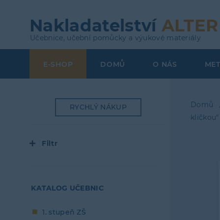
Přejít
k
Nakladatelství
ALTER
hlavnímu
Učebnice, učební pomůcky a výukové materiály
obsahu
E-SHOP
DOMŮ
O NÁS
ME
Top
Menu
Domů
RYCHLÝ NÁKUP
kličkou“
Dro
navi
Filtr
KATALOG UČEBNIC
1. stupeň ZŠ