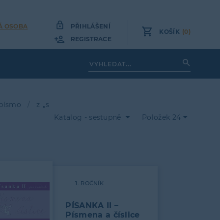
Á OSOBA
PŘIHLÁŠENÍ
KOŠÍK
(0)
REGISTRACE
 písmo
z „s
Katalog - sestupně
Položek 24
1. ROČNÍK
PÍSANKA II –
Písmena a číslice