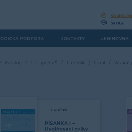
SOUKROM
ŠKOLA
TODICKÁ PODPORA
KONTAKTY
KNIHOVNA
Katalog
1. stupeň ZŠ
1. ročník
Psaní
Vázané
bečková
gace
1. ROČNÍK
PÍSANKA I –
Uvolňovací cviky