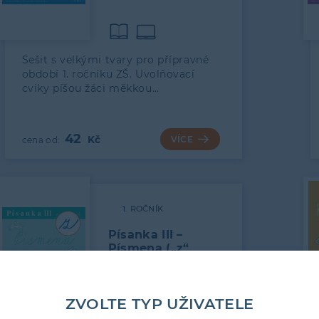
Sešit s velkými tvary pro přípravné
období 1. ročníku ZŠ. Uvolňovací
cviky píšou žáci měkkou…
42
VÍCE
1. ROČNÍK
Písanka III –
Písmena („z“
s kličkou)
ZVOLTE TYP UŽIVATELE