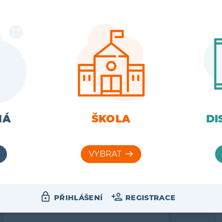
Předepsané vzory písmen vedou žáky
k osvojení správných tvarů
a k dalšímu uvolnění ruky. Sešit…
42
VÍCE
1. ROČNÍK
MÁ
ŠKOLA
DI
PÍSANKA ke
Slabikáři, 2. sešit
(„z“ s kličkou)
Druhý sešit třídílného souboru
písanek pro nácvik psaní vázaným
PŘIHLÁŠENÍ
REGISTRACE
písmem s variantou písmena „z“…