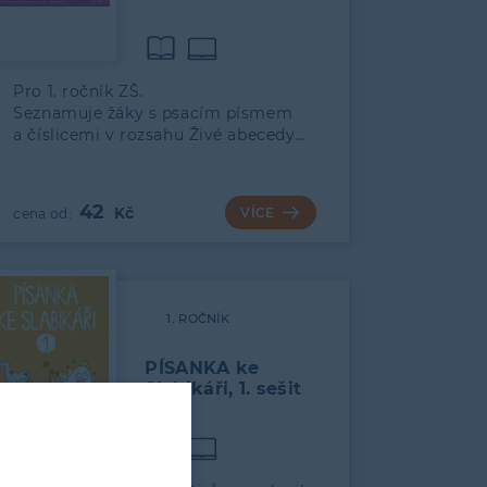
Pro 1. ročník ZŠ.
Seznamuje žáky s psacím písmem
a číslicemi v rozsahu Živé abecedy…
42
VÍCE
1. ROČNÍK
PÍSANKA ke
Slabikáři, 1. sešit