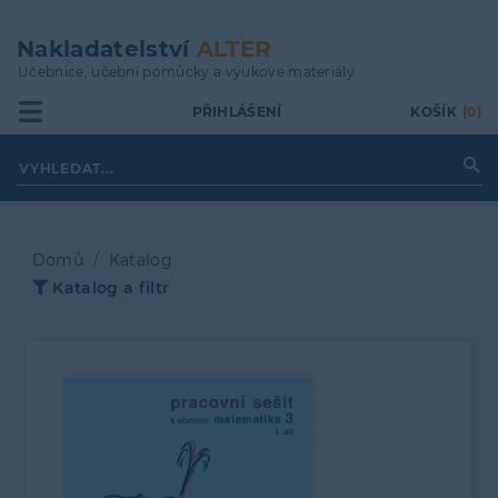
Přejít
k
Nakladatelství
ALTER
hlavnímu
Učebnice, učební pomůcky a výukové materiály
obsahu
PŘIHLÁŠENÍ
KOŠÍK
(0)
Domů
Katalog
Katalog a filtr
Drobečková
navigace