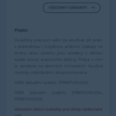
VŠECHNY VARIANTY
Popis:
Dvojdílný pracovní sešit lze používat při práci
s jednodílnou i trojdílnou učebnicí (odkazy na
strany obou učebnic jsou uvedeny v záhlaví
každé strany pracovního sešitu). Práce s ním
je založena na aktivních činnostech. Využívá
metody individuální i skupinové práce.
ISBN (aktuální vydání): 9788072454204
ISBN (původní vydání): 9788072454204,
9788072453191
Aktuální akční nabídky pro školy naleznete
zde
.