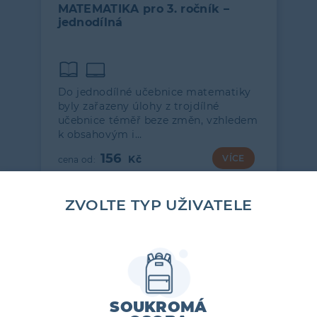
MATEMATIKA pro 3. ročník –
jednodílná
Do jednodílné učebnice matematiky
byly zařazeny úlohy z trojdílné
učebnice téměř beze změn, vzhledem
k obsahovým i…
156
VÍCE
ZVOLTE TYP UŽIVATELE
SOUKROMÁ