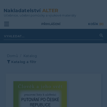
Přejít
k
Nakladatelství
ALTER
hlavnímu
Učebnice, učební pomůcky a výukové materiály
obsahu
PŘIHLÁŠENÍ
KOŠÍK
(0)
Domů
Katalog
Katalog a filtr
Drobečková
navigace