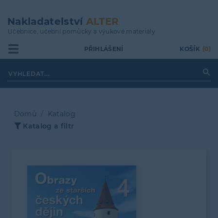
Přejít
k
Nakladatelství
ALTER
hlavnímu
Učebnice, učební pomůcky a výukové materiály
obsahu
PŘIHLÁŠENÍ
KOŠÍK
(0)
Domů
Katalog
Katalog a filtr
Drobečková
navigace