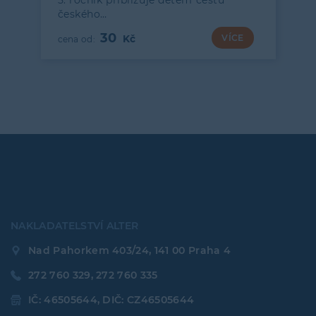
5. ročník přibližuje dětem cestu
českého…
30
VÍCE
NAKLADATELSTVÍ ALTER
Nad Pahorkem 403/24, 141 00 Praha 4
272 760 329, 272 760 335
IČ: 46505644, DIČ: CZ46505644