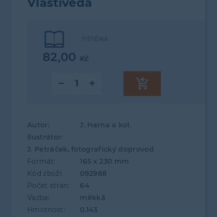
Vlastivěda
TIŠTĚNÁ
82,00
Kč
Autor:
J. Harna a kol.
Ilustrátor:
J. Petráček, fotografický doprovod
Formát:
165 x 230 mm
Kód zboží:
092988
Počet stran:
64
Vazba:
měkká
Hmotnost:
0.143