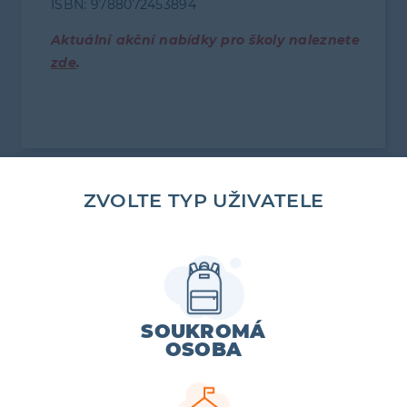
ISBN: 9788072453894
Aktuální akční nabídky pro školy naleznete
zde
.
Související produkty
ZVOLTE TYP UŽIVATELE
SOUKROMÁ
OSOBA